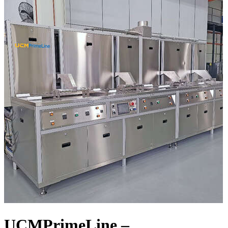
UCMPrimeLine –