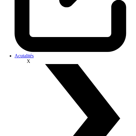
Acutalités
X