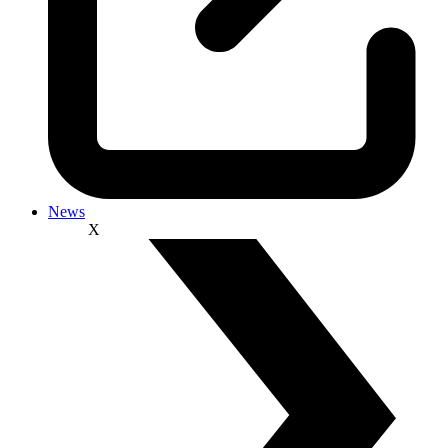
News
X