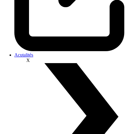
Acutalités
X