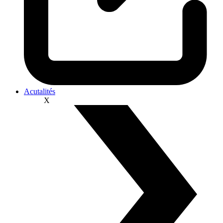
Acutalités
X