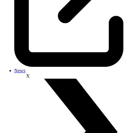
News
X